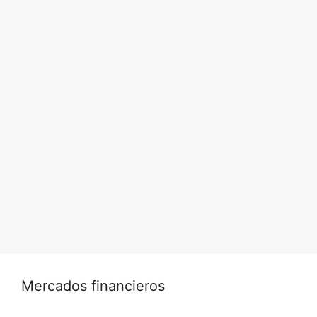
La CIA. envió esta semana al Congreso un
informe del inspector general que criticaba la
forma en que la agencia manejó los primeros
informes de lesiones que llegaron a conocerse
como el síndrome de La Habana, según
funcionarios actuales y anteriores.
Leer más…
Mercados financieros