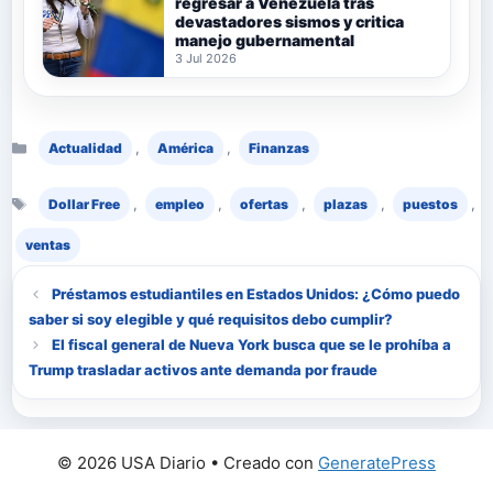
regresar a Venezuela tras
devastadores sismos y critica
manejo gubernamental
3 Jul 2026
Categorías
,
,
Actualidad
América
Finanzas
Etiquetas
,
,
,
,
,
Dollar Free
empleo
ofertas
plazas
puestos
ventas
Préstamos estudiantiles en Estados Unidos: ¿Cómo puedo
saber si soy elegible y qué requisitos debo cumplir?
El fiscal general de Nueva York busca que se le prohíba a
Trump trasladar activos ante demanda por fraude
© 2026 USA Diario
• Creado con
GeneratePress