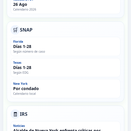
26 Ago
Calendario 2026
🛒
SNAP
Florida
Días 1-28
Según número de caso
Texas
Días 1-28
Según EDG
New York
Por condado
Calendario local
🧾
IRS
Noticias
Alcalde de Nueva York enfrenta críticas por