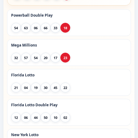
Powerball Double Play
54
63
06
66
33
18
Mega Millions
32
57
54
20
17
23
Florida Lotto
21
04
19
30
45
22
Florida Lotto Double Play
12
06
44
50
10
02
New York Lotto