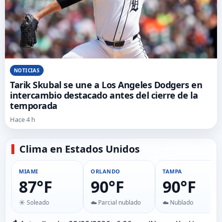
NOTICIAS
Tarik Skubal se une a Los Angeles Dodgers en
intercambio destacado antes del cierre de la
temporada
Hace 4 h
Clima en Estados Unidos
MIAMI
ORLANDO
TAMPA
87°F
90°F
90°F
☀️ Soleado
☁️ Parcial nublado
☁️ Nublado