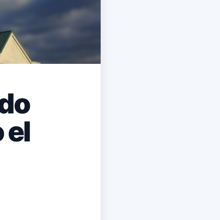
ndo
 el