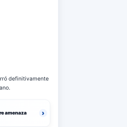
rró definitivamente
cano.
›
obre amenaza