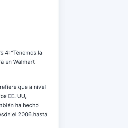
ws 4: “Tenemos la
era en Walmart
efiere que a nivel
los EE. UU,
ambién ha hecho
esde el 2006 hasta