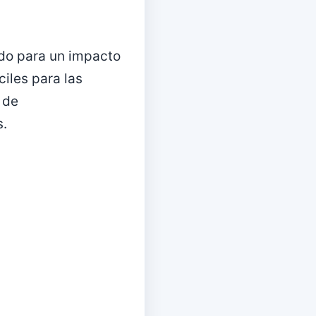
do para un impacto
iles para las
 de
s.