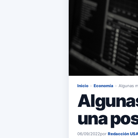
Inicio
›
Economía
›
Algunas m
Algunas
una pos
06/09/2022
por
Redacción US