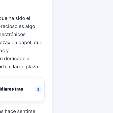
que ha sido el
precioso es algo
electrónicos
ueza» en papel, que
as y
an dedicado a
to o largo plazo.
›
ólares tras
los hace sentirse