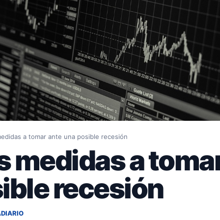
edidas a tomar ante una posible recesión
 medidas a tomar
ible recesión
ADIARIO