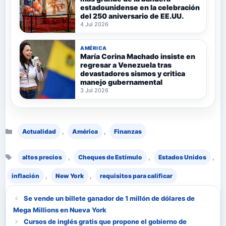
estadounidense en la celebración
del 250 aniversario de EE.UU.
4 Jul 2026
AMÉRICA
María Corina Machado insiste en
regresar a Venezuela tras
devastadores sismos y critica
manejo gubernamental
3 Jul 2026
Categorías
,
,
Actualidad
América
Finanzas
Etiquetas
,
,
,
altos precios
Cheques de Estímulo
Estados Unidos
,
,
inflación
New York
requisitos para calificar
Se vende un billete ganador de 1 millón de dólares de
Mega Millions en Nueva York
Cursos de inglés gratis que propone el gobierno de