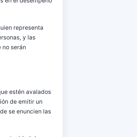
es en el desempeño
quien representa
rsonas, y las
e no serán
que estén avalados
ión de emitir un
nde se enuncien las