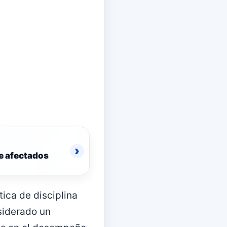
›
de afectados
ica de disciplina
siderado un