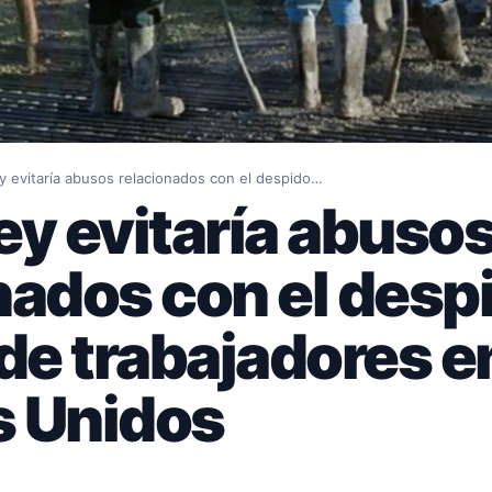
y evitaría abusos relacionados con el despido…
ey evitaría abuso
nados con el desp
 de trabajadores e
s Unidos