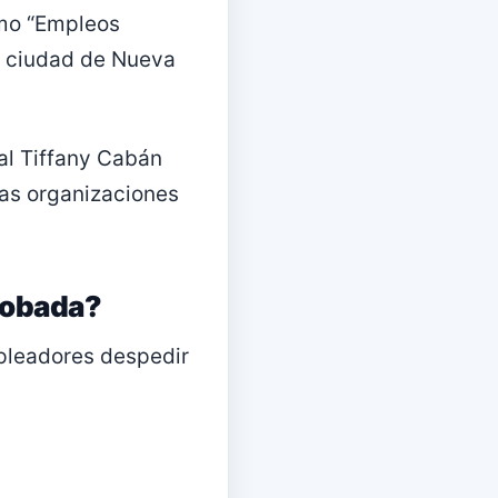
omo “Empleos
a ciudad de Nueva
al Tiffany Cabán
ias organizaciones
probada?
mpleadores despedir