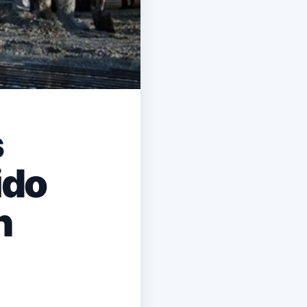
s
ido
n