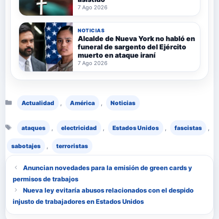
7 Ago 2026
NOTICIAS
Alcalde de Nueva York no habló en
funeral de sargento del Ejército
muerto en ataque iraní
7 Ago 2026
Categorías
,
,
Actualidad
América
Noticias
Etiquetas
,
,
,
,
ataques
electricidad
Estados Unidos
fascistas
,
sabotajes
terroristas
Anuncian novedades para la emisión de green cards y
permisos de trabajos
Nueva ley evitaría abusos relacionados con el despido
injusto de trabajadores en Estados Unidos