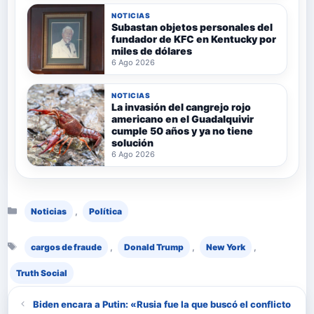
NOTICIAS
Subastan objetos personales del
fundador de KFC en Kentucky por
miles de dólares
6 Ago 2026
NOTICIAS
La invasión del cangrejo rojo
americano en el Guadalquivir
cumple 50 años y ya no tiene
solución
6 Ago 2026
Categorías
,
Noticias
Política
Etiquetas
,
,
,
cargos de fraude
Donald Trump
New York
Truth Social
Biden encara a Putin: «Rusia fue la que buscó el conflicto