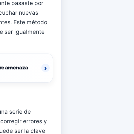
ente pasaste por
escuchar nuevas
ntes. Este método
de ser igualmente
›
obre amenaza
una serie de
corregir errores y
uede ser la clave