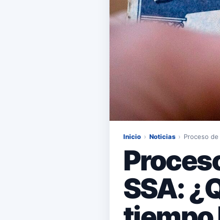
Inicio
›
Noticias
›
Proceso de 
Proceso
SSA: ¿Q
tiempo 