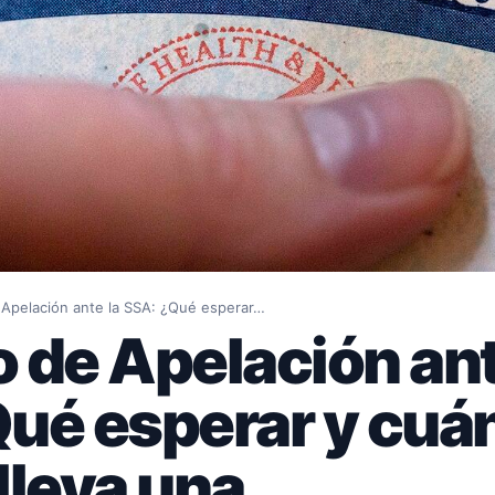
Apelación ante la SSA: ¿Qué esperar…
 de Apelación ant
ué esperar y cuá
lleva una