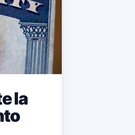
e la
nto