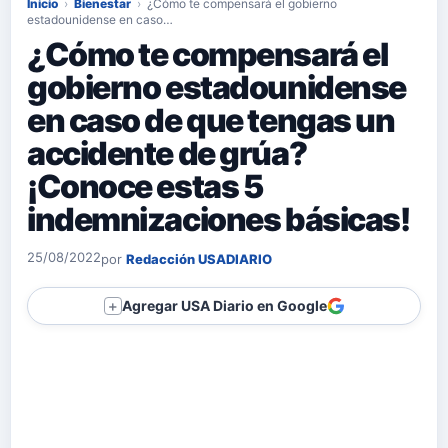
Inicio
›
Bienestar
›
¿Cómo te compensará el gobierno
estadounidense en caso…
¿Cómo te compensará el
gobierno estadounidense
en caso de que tengas un
accidente de grúa?
¡Conoce estas 5
indemnizaciones básicas!
25/08/2022
por
Redacción USADIARIO
Agregar USA Diario en Google
＋