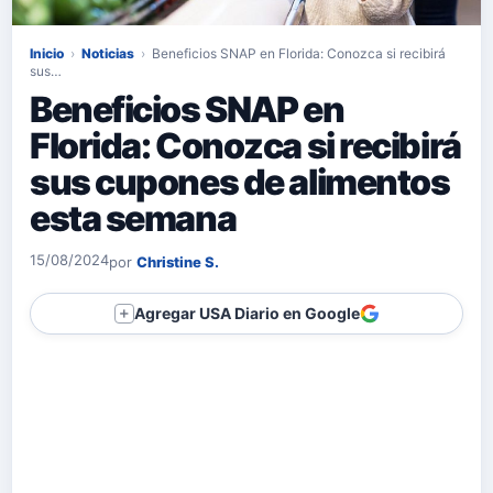
Inicio
›
Noticias
›
Beneficios SNAP en Florida: Conozca si recibirá
sus…
Beneficios SNAP en
Florida: Conozca si recibirá
sus cupones de alimentos
esta semana
15/08/2024
por
Christine S.
Agregar USA Diario en Google
＋