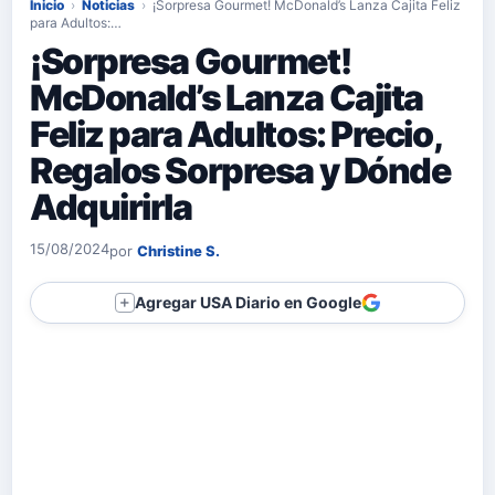
Inicio
›
Noticias
›
¡Sorpresa Gourmet! McDonald’s Lanza Cajita Feliz
para Adultos:…
¡Sorpresa Gourmet!
McDonald’s Lanza Cajita
Feliz para Adultos: Precio,
Regalos Sorpresa y Dónde
Adquirirla
15/08/2024
por
Christine S.
Agregar USA Diario en Google
＋