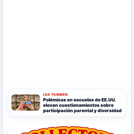
LEA TAMBIÉN
Polémicas en escuelas de EE.UU.
elevan cuestionamientos sobre
participación parental y diversidad