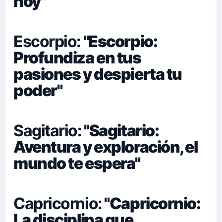
hoy"
Escorpio:
"Escorpio:
Profundiza en tus
pasiones y despierta tu
poder"
Sagitario:
"Sagitario:
Aventura y exploración, el
mundo te espera"
Capricornio:
"Capricornio:
La disciplina que