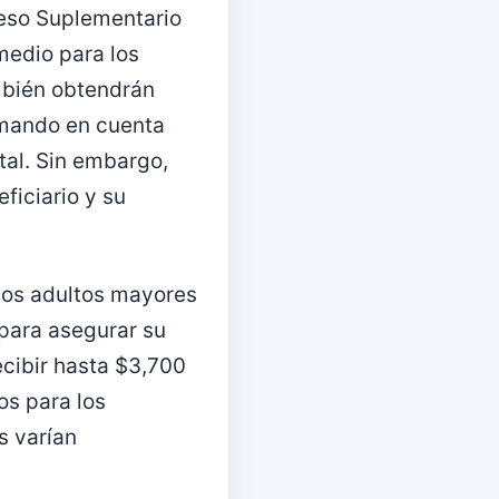
reso Suplementario
medio para los
ambién obtendrán
omando en cuenta
tal. Sin embargo,
ficiario y su
los adultos mayores
para asegurar su
ecibir hasta $3,700
os para los
s varían