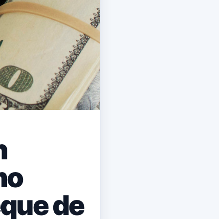
n
mo
eque de