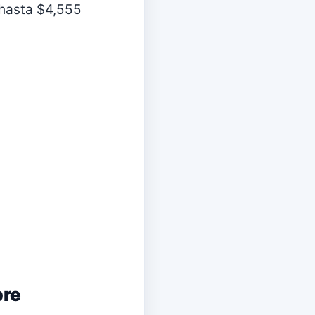
 hasta $4,555
bre