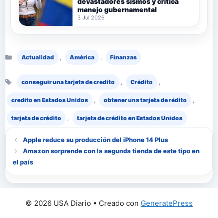
devastadores sismos y critica
manejo gubernamental
3 Jul 2026
Categorías
,
,
Actualidad
América
Finanzas
Etiquetas
,
,
conseguir una tarjeta de credito
Crédito
,
,
credito en Estados Unidos
obtener una tarjeta de rédito
,
tarjeta de crédito
tarjeta de crédito en Estados Unidos
Apple reduce su producción del iPhone 14 Plus
Amazon sorprende con la segunda tienda de este tipo en
el país
© 2026 USA Diario
• Creado con
GeneratePress