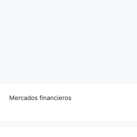
York garantiza pagos directos a los
trabajadores de los Servicios de Emergencias
Médicas (EMS), un reconocimiento justo para
aquellos que brindan un servicio vital pero a
menudo no reciben una compensación por su
labor.
Leer más…
Mercados financieros