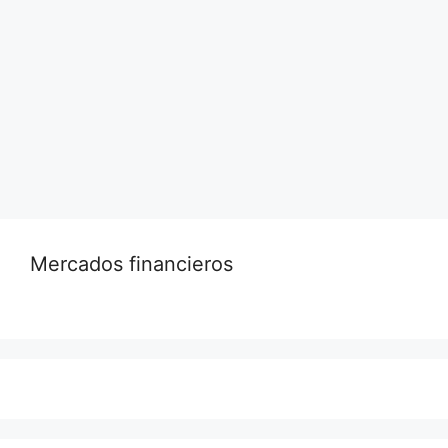
ha abandonado su secretismo y ha revelado
cuánto dinero ganó en propinas durante una
semana como camarera en Estados Unidos, y
ahora es la envidia de muchos.
Leer más…
Mercados financieros