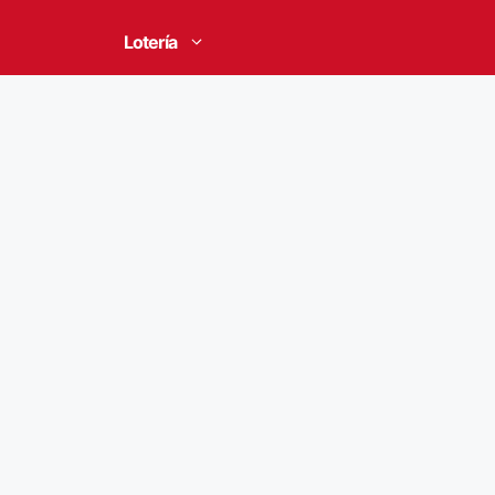
Lotería
Estados Unidos celebrar
INDYCAR en Washington 
16/07/2026
por
Redacción USADIARIO