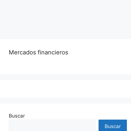
ciudad natal, Scranton (Pensilvania).
Leer más…
Mercados financieros
Buscar
Buscar