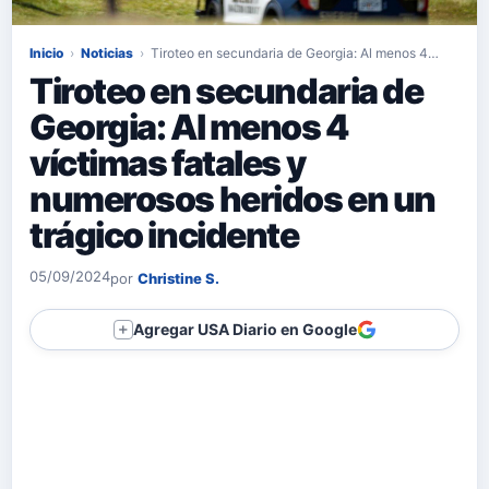
Inicio
›
Noticias
›
Tiroteo en secundaria de Georgia: Al menos 4…
Tiroteo en secundaria de
Georgia: Al menos 4
víctimas fatales y
numerosos heridos en un
trágico incidente
05/09/2024
por
Christine S.
Agregar USA Diario en Google
＋