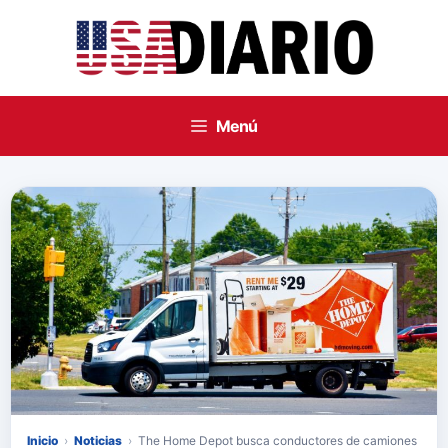
Saltar
al
contenido
Menú
Inicio
›
Noticias
›
The Home Depot busca conductores de camiones