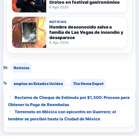
tiroteo en festival gastronómico
6 Ago 2026
NOTICIAS
Hombre desconocido salva a
familia de Las Vegas de incendio y
desaparece
6 Ago 2026
Categorías
Noticias
Etiquetas
,
empleo en Estados Unidos
The Home Depot
Reclamo de Cheque de Estímulo por $1,300: Proceso para
Obtener tu Pago de Reembolso
Terremoto en México con epicentro en Guerrero; el
temblor se percibió hasta la Ciudad de México