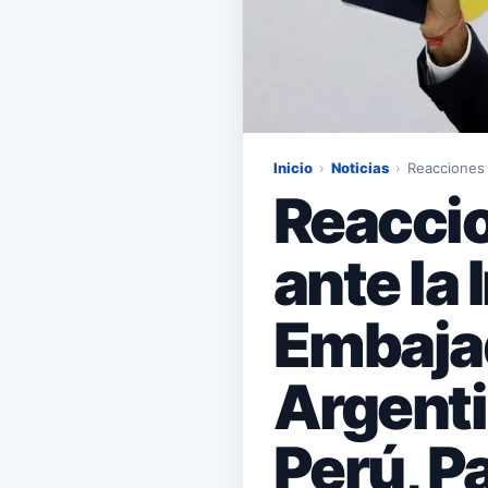
Inicio
›
Noticias
›
Reacciones 
Reaccio
ante la
Embaja
Argenti
Perú, P