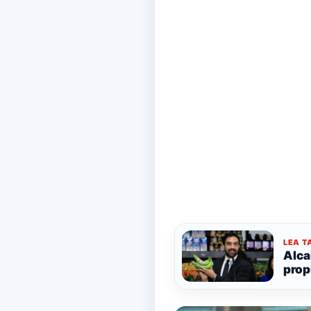
LEA T
Alca
prop