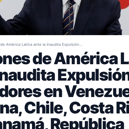
de América Latina ante la Inaudita Expulsión…
nes de América L
 Inaudita Expulsió
dores en Venezue
na, Chile, Costa R
anamá, República