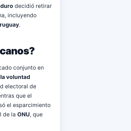
duro
decidió retirar
na, incluyendo
ruguay
.
icanos?
cado conjunto en
 la voluntad
ad electoral de
ntras que el
usó el esparcimiento
l de la
ONU
, que