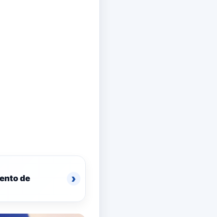
›
mento de