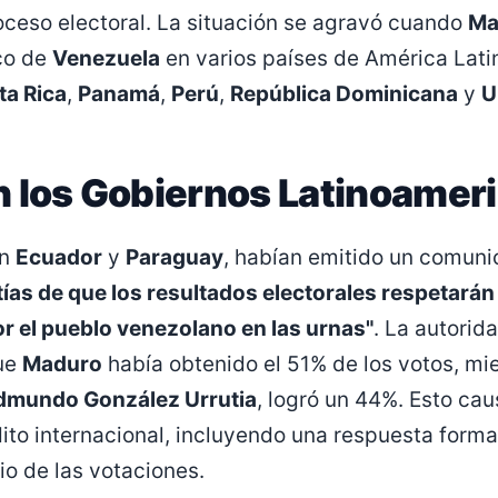
ceso electoral. La situación se agravó cuando
Ma
ico de
Venezuela
en varios países de América Lati
ta Rica
,
Panamá
,
Perú
,
República Dominicana
y
U
 los Gobiernos Latinoamer
on
Ecuador
y
Paraguay
, habían emitido un comuni
ías de que los resultados electorales respetarán
r el pueblo venezolano en las urnas"
. La autorid
ue
Maduro
había obtenido el 51% de los votos, mie
dmundo González Urrutia
, logró un 44%. Esto ca
ito internacional, incluyendo una respuesta forma
io de las votaciones.