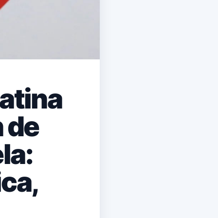
atina
n de
la:
ica,