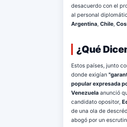
desacuerdo con el pro
al personal diplomát
Argentina
,
Chile
,
Cos
¿Qué Dicen
Estos países, junto c
donde exigían
"garant
popular expresada po
Venezuela
anunció q
candidato opositor,
E
de una ola de descréd
abogó por un escrutin