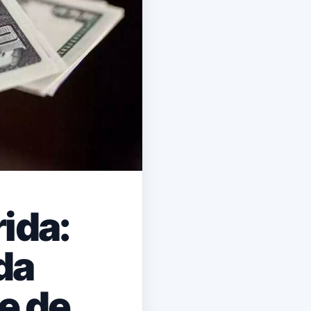
ida:
da
e de