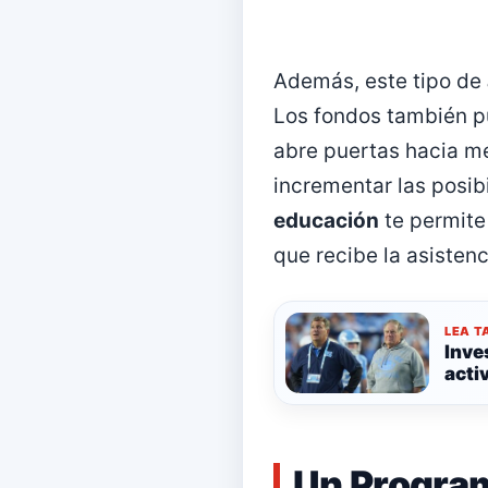
Además, este tipo de
Los fondos también pu
abre puertas hacia me
incrementar las posib
educación
te permite 
que recibe la asisten
LEA T
Inve
acti
Un Program