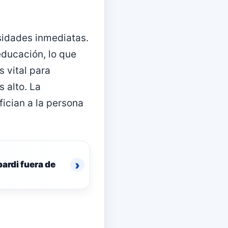
esidades inmediatas.
educación, lo que
s vital para
 alto. La
fician a la persona
›
ardi fuera de