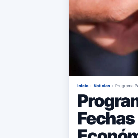
Inicio
›
Noticias
›
Programa Pa
Program
Fechas 
Económ