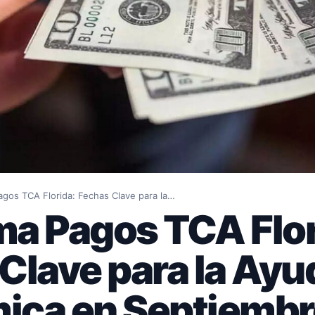
gos TCA Florida: Fechas Clave para la…
a Pagos TCA Flor
Clave para la Ayu
ica en Septiembr