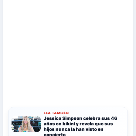
LEA TAMBIÉN
Jessica Simpson celebra sus 46
años en bikini y revela que sus
hijos nunca la han visto en
concierto