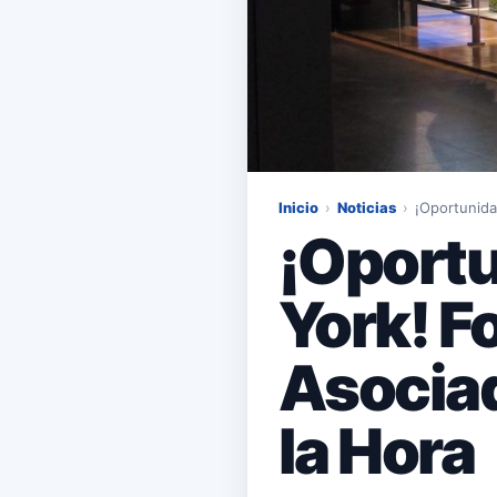
Inicio
›
Noticias
›
¡Oportunida
¡Oportu
York! F
Asocia
la Hora