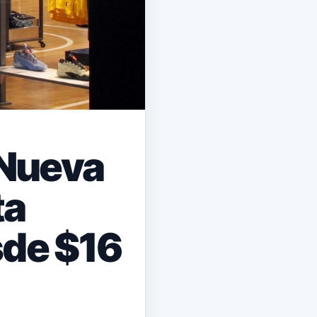
 Nueva
ta
sde $16