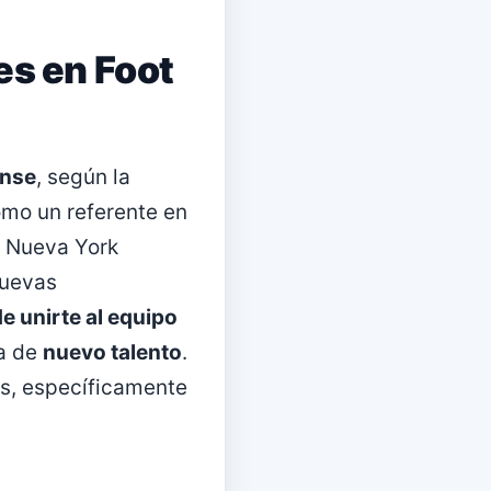
es en Foot
ense
, según la
omo un referente en
e Nueva York
nuevas
e unirte al equipo
da de
nuevo talento
.
es, específicamente