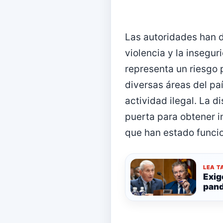
Las autoridades han d
violencia y la insegu
representa un riesgo 
diversas áreas del pa
actividad ilegal. La 
puerta para obtener i
que han estado funci
LEA T
Exig
pand