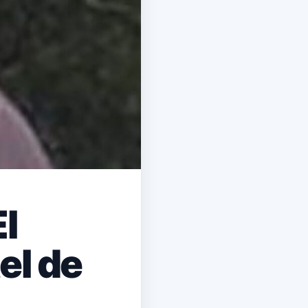
l
el de