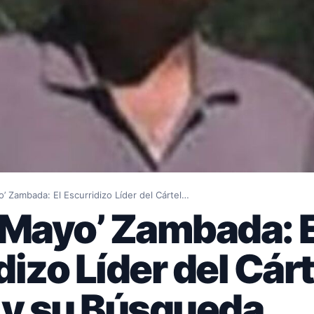
o’ Zambada: El Escurridizo Líder del Cártel…
‘Mayo’ Zambada: E
dizo Líder del Cárt
 y su Búsqueda