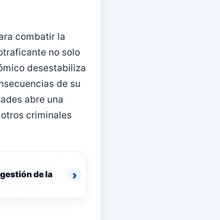
ara combatir la
otraficante no solo
ómico desestabiliza
consecuencias de su
idades abre una
otros criminales
›
gestión de la