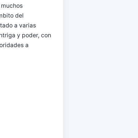
 a muchos
mbito del
tado a varias
ntriga y poder, con
toridades a