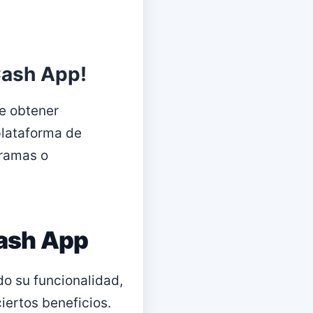
Cash App!
de obtener
 plataforma de
gramas o
Cash App
o su funcionalidad,
iertos beneficios.