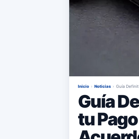
Inicio
›
Noticias
›
Guía Defini
Guía De
tu Pago
Acuerdo