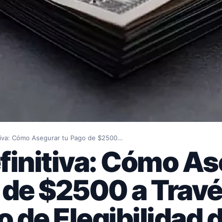
tiva: Cómo Asegurar tu Pago de $2500…
finitiva: Cómo A
 de $2500 a Travé
 de Elegibilidad 