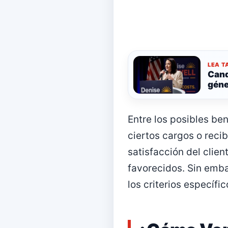
LEA T
Cand
géne
Entre los posibles be
ciertos cargos o reci
satisfacción del clien
favorecidos. Sin emba
los criterios específi