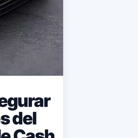
segurar
s del
de Cash