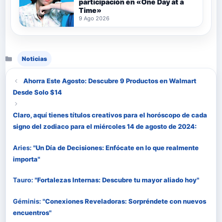
participación en «One Day at a
Time»
9 Ago 2026
Categorías
Noticias
Ahorra Este Agosto: Descubre 9 Productos en Walmart
Desde Solo $14
Claro, aquí tienes títulos creativos para el horóscopo de cada
signo del zodiaco para el miércoles 14 de agosto de 2024:
Aries:
"Un Día de Decisiones: Enfócate en lo que realmente
importa"
Tauro:
"Fortalezas Internas: Descubre tu mayor aliado hoy"
Géminis:
"Conexiones Reveladoras: Sorpréndete con nuevos
encuentros"