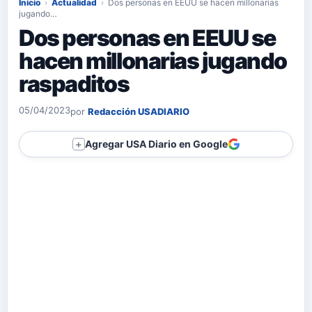
Inicio
›
Actualidad
›
Dos personas en EEUU se hacen millonarias
jugando…
Dos personas en EEUU se
hacen millonarias jugando
raspaditos
05/04/2023
por
Redacción USADIARIO
Agregar USA Diario en Google
＋