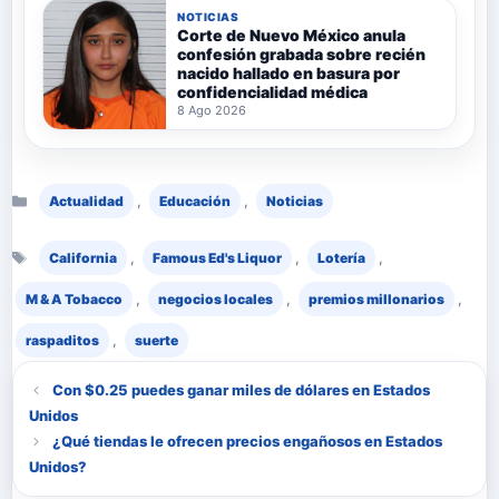
NOTICIAS
Corte de Nuevo México anula
confesión grabada sobre recién
nacido hallado en basura por
confidencialidad médica
8 Ago 2026
Categorías
,
,
Actualidad
Educación
Noticias
Etiquetas
,
,
,
California
Famous Ed's Liquor
Lotería
,
,
,
M & A Tobacco
negocios locales
premios millonarios
,
raspaditos
suerte
Con $0.25 puedes ganar miles de dólares en Estados
Unidos
¿Qué tiendas le ofrecen precios engañosos en Estados
Unidos?