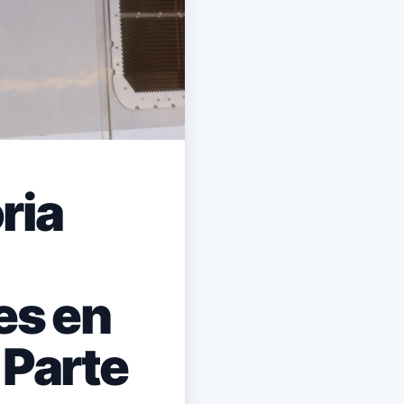
ria
es en
 Parte