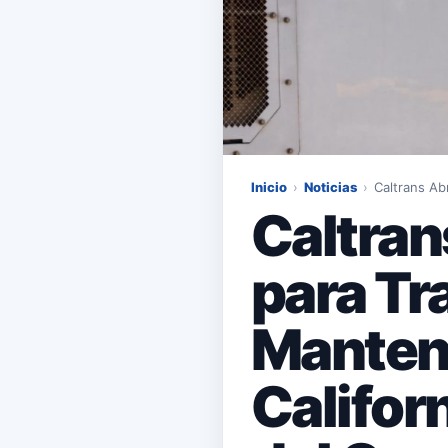
Inicio
›
Noticias
›
Caltrans Ab
Caltran
para Tr
Manteni
Califor