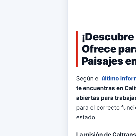
¡Descubre 
Ofrece par
Paisajes en
Según el
último infor
te encuentras en Cal
abiertas para trabaj
para el correcto func
estado.
La misión de Caltrans