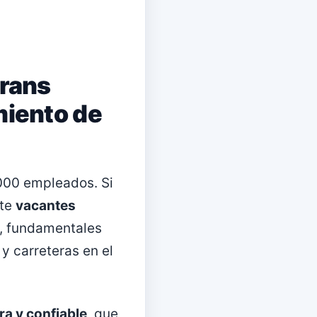
trans
miento de
,000 empleados. Si
nte
vacantes
, fundamentales
y carreteras en el
ra y confiable
, que