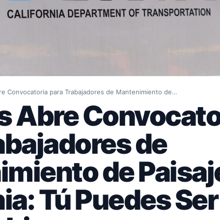
re Convocatoria para Trabajadores de Mantenimiento de…
s Abre Convocato
abajadores de
miento de Paisaj
nia: Tú Puedes Ser