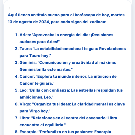
Aquí tienes un título nuevo para el horóscopo de hoy, martes
13 de agosto de 2024, para cada signo del zodiaco:
Aries
: "Aprovecha la energía del día: ¡Decisiones
audaces para Aries!"
Tauro
: "La estabilidad emocional te guía: Revelaciones
para Tauro hoy."
Géminis
: "Comunicación y creatividad al máximo:
Géminis brilla este martes."
Cáncer
: "Explora tu mundo interior: La intuición de
Cáncer te guiará."
Leo
: "Brilla con confianza: Las estrellas respaldan tus
ambiciones, Leo."
Virgo
: "Organiza tus ideas: La claridad mental es clave
para Virgo hoy."
Libra
: "Relaciones en el centro del escenario: Libra
encuentra el equilibrio."
Escorpio
: "Profundiza en tus pasiones: Escorpio