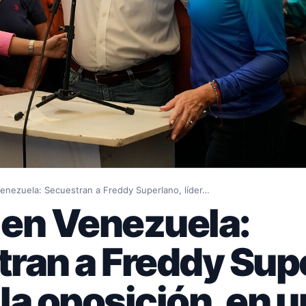
enezuela: Secuestran a Freddy Superlano, líder…
en Venezuela:
ran a Freddy Sup
 la oposición, en 