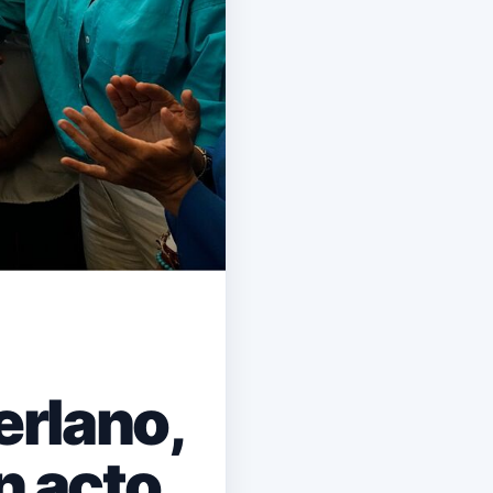
erlano,
un acto