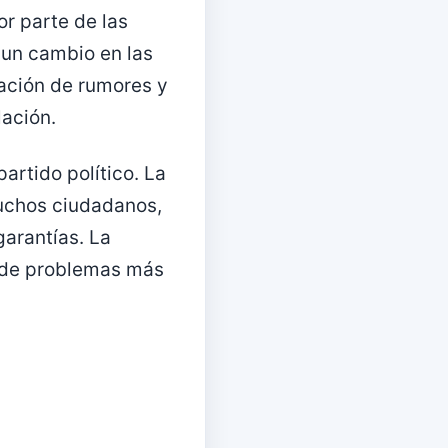
or parte de las
y un cambio en las
gación de rumores y
lación.
artido político. La
muchos ciudadanos,
arantías. La
e de problemas más