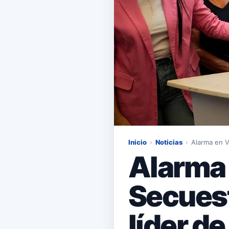
Inicio
›
Noticias
›
Alarma en V
Alarma 
Secuest
líder de