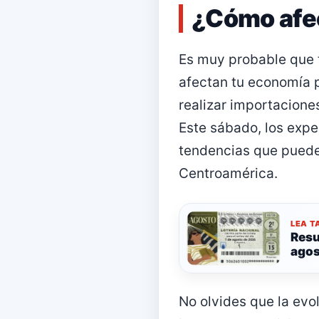
¿Cómo afect
Es muy probable que t
afectan tu economía pe
realizar importacione
Este sábado, los expe
tendencias que pueden
Centroamérica.
LEA T
Resu
agos
No olvides que la evo