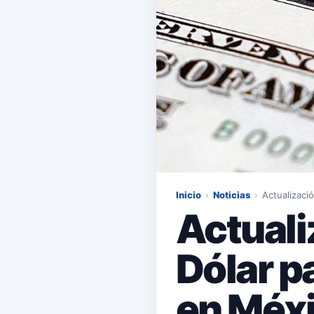
Inicio
›
Noticias
›
Actualizació
Actuali
Dólar p
en Méxi