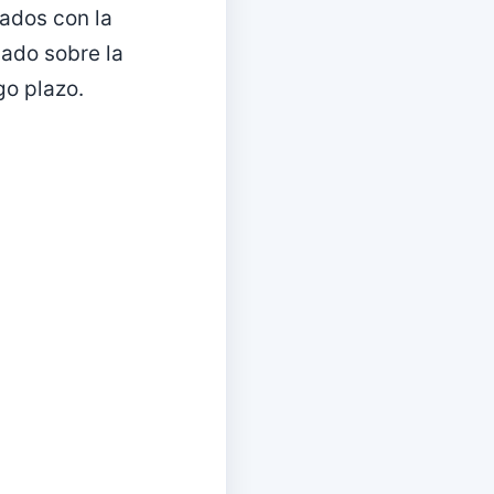
nados con la
mado sobre la
go plazo.