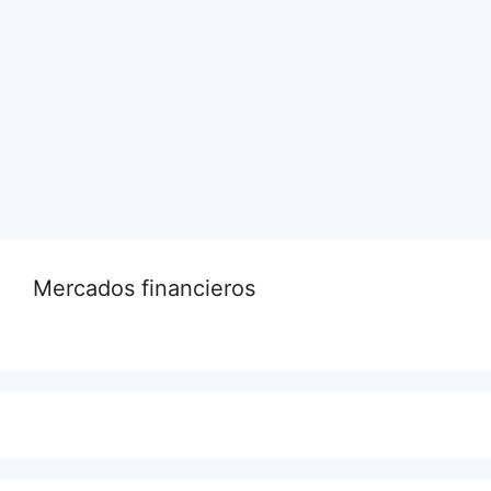
ley para conceder residencia permanente a los
llamados “dreamers”, o “soñadores”. Estos
migrantes llegaron al país siendo aún menores
de edad, traídos por familiares.
Leer más…
Mercados financieros