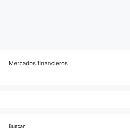
sobre estos cheques y cómo puedes
reclamarlos.
Leer más…
Mercados financieros
Buscar