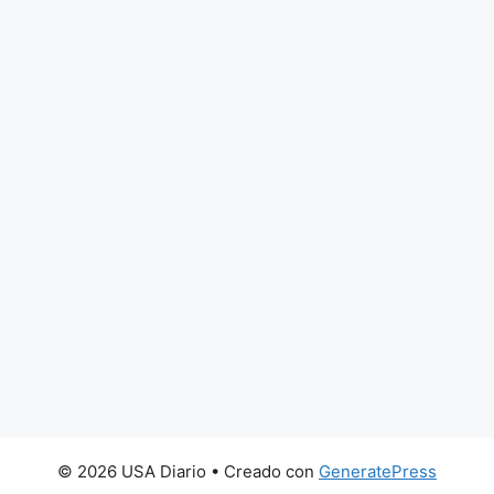
 Descubre Cómo Lograrlo La aspiración de residir
n, …
Leer más…
© 2026 USA Diario
• Creado con
GeneratePress