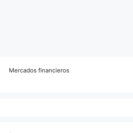
importante para todos los viajeros que ingresan
al país: es esencial declarar cualquier cantidad
que supere los $10,000 dólares.
Leer más…
Mercados financieros