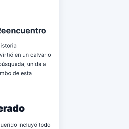
 Reencuentro
istoria
irtió en un calvario
búsqueda, unida a
umbo de esta
erado
querido incluyó todo