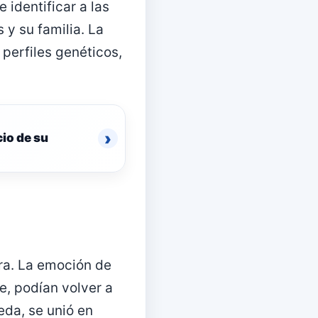
identificar a las
 y su familia. La
perfiles genéticos,
›
io de su
ora. La emoción de
re, podían volver a
eda, se unió en