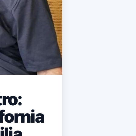
ro:
fornia
lia