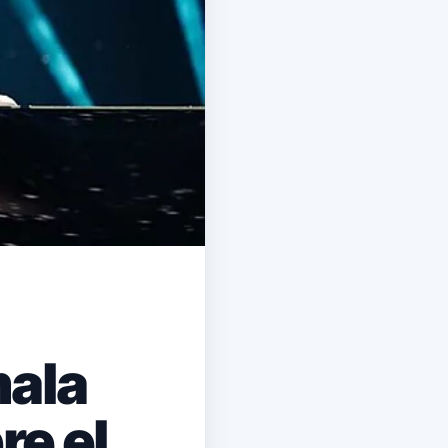
mala
re el