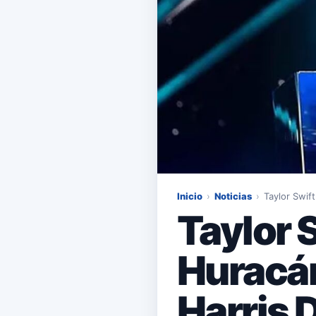
Inicio
›
Noticias
›
Taylor Swif
Taylor S
Huracán
Harris 