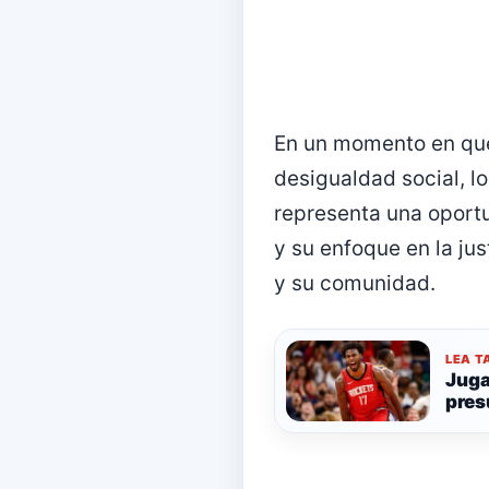
En un momento en que 
desigualdad social, lo
representa una oportu
y su enfoque en la ju
y su comunidad.
LEA T
Juga
pres