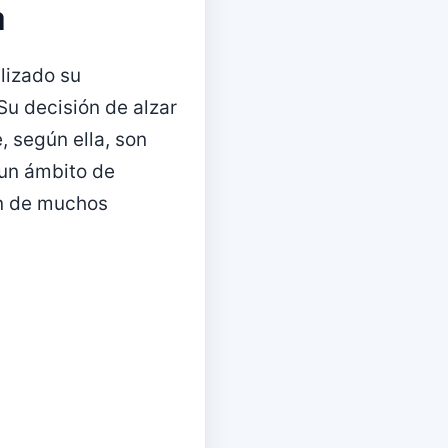
a
ilizado su
Su decisión de alzar
 según ella, son
 un ámbito de
ión de muchos