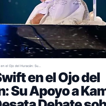
t en el Ojo del Huracán: Su…
wift en el Ojo del
: Su Apoyo a Ka
Desata Debate sob