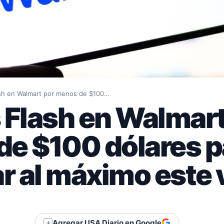
ash en Walmart por menos de $100…
 Flash en Walmart
e $100 dólares p
ar al máximo este
Agregar USA Diario en Google
＋