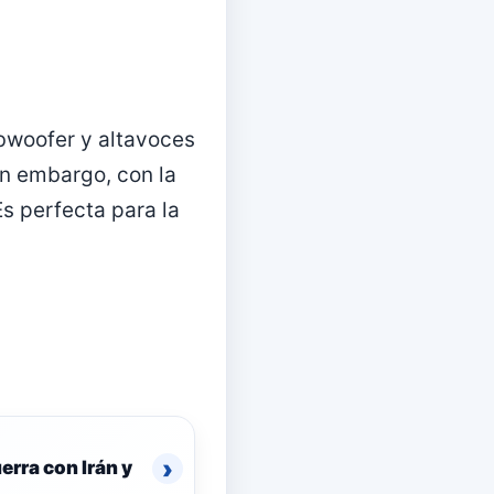
ubwoofer y altavoces
in embargo, con la
Es perfecta para la
›
erra con Irán y