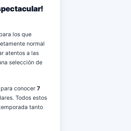
spectacular!
 para los que
letamente normal
r atentos a las
una selección de
o para conocer
7
ares. Todos estos
 temporada tanto