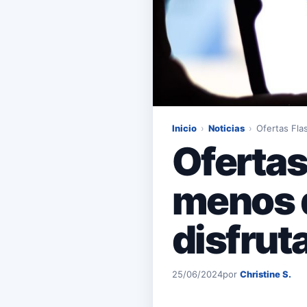
Inicio
›
Noticias
›
Ofertas Fl
Ofertas
menos d
disfrut
25/06/2024
por
Christine S.