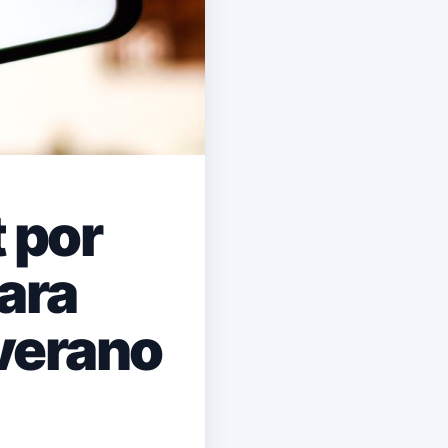
 por
ara
 verano