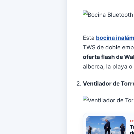
Esta
bocina inalám
TWS de doble empar
oferta flash de Wa
alberca, la playa o 
Ventilador de Torr
L
T
d