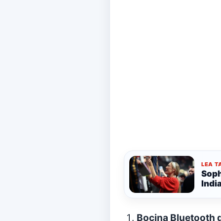
LEA T
Soph
Indi
Bocina Bluetooth d