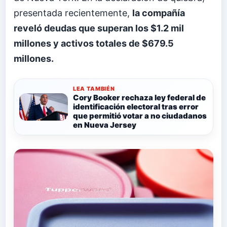
presentada recientemente,
la compañía
reveló deudas que superan los $1.2 mil
millones y activos totales de $679.5
millones.
LEA TAMBIÉN
Cory Booker rechaza ley federal de
identificación electoral tras error
que permitió votar a no ciudadanos
en Nueva Jersey