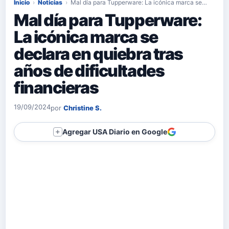
Inicio
›
Noticias
›
Mal día para Tupperware: La icónica marca se…
Mal día para Tupperware:
La icónica marca se
declara en quiebra tras
años de dificultades
financieras
19/09/2024
por
Christine S.
Agregar USA Diario en Google
＋