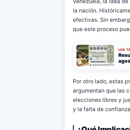
Venezuela, la idea de 
la nación. Históricame
efectivas. Sin embarg
que este proceso pued
LEA T
Resu
agos
Por otro lado, estas 
argumentan que las c
elecciones libres y j
y la falta de confianz
¿Qué Implicac