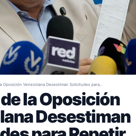
la Oposición Venezolana Desestiman Solicitudes para…
 de la Oposición
lana Desestiman
udes para Repetir