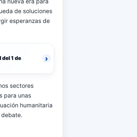
una nueva era para
squeda de soluciones
rgir esperanzas de
›
 del 1 de
unos sectores
s para unas
ituación humanitaria
l debate.