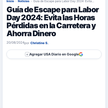
Inicio
›
Noticias
›
Guía de Escape para Labor Day 2024: Evita…
Guía de Escape para Labor
Day 2024: Evita las Horas
Pérdidas en la Carretera y
Ahorra Dinero
20/08/2024
por
Christine S.
Agregar USA Diario en Google
＋