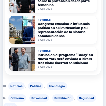
sobre la protección del deporte
femenino
9 Ago 2026
NOTICIAS
Congreso examina la influencia
política en el Smithsonian y su
representación de la historia
estadounidense
8 Ago 2026
NOTICIAS
Intruso en el programa ‘Today’ en
Nueva York será enviado a Rikers
tras violar libertad condicional
8 Ago 2026
Categorías
,
,
Noticias
Política
Tecnología
Etiquetas
,
,
,
,
Gobierno
Privacidad
Prohibición
Seguridad