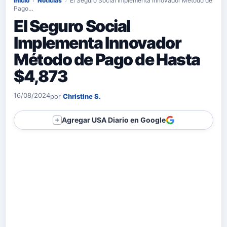
Inicio
›
Noticias
›
El Seguro Social Implementa Innovador Método de
Pago…
El Seguro Social
Implementa Innovador
Método de Pago de Hasta
$4,873
16/08/2024
por
Christine S.
Agregar USA Diario en Google
＋