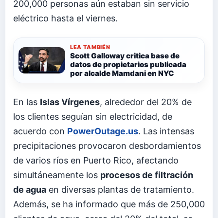
200,000 personas aún estaban sin servicio
eléctrico hasta el viernes.
LEA TAMBIÉN
Scott Galloway critica base de
datos de propietarios publicada
por alcalde Mamdani en NYC
En las
Islas Vírgenes
, alrededor del 20% de
los clientes seguían sin electricidad, de
acuerdo con
PowerOutage.us
. Las intensas
precipitaciones provocaron desbordamientos
de varios ríos en Puerto Rico, afectando
simultáneamente los
procesos de filtración
de agua
en diversas plantas de tratamiento.
Además, se ha informado que más de 250,000