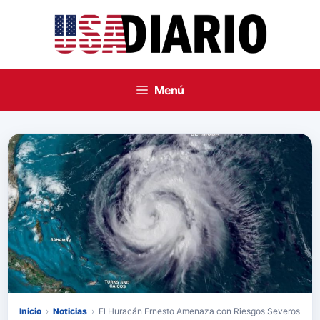
Saltar
al
contenido
Menú
Inicio
›
Noticias
›
El Huracán Ernesto Amenaza con Riesgos Severos