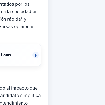
ntados por los
 a la sociedad en
ión rápida" y
versas opiniones
›
U. con
do al impacto que
candidato simplifica
entendimiento