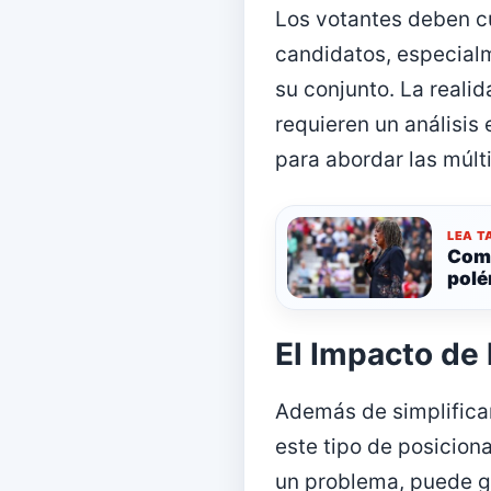
Los votantes deben c
candidatos, especial
su conjunto. La reali
requieren un análisis
para abordar las múlt
LEA T
Comi
polé
El Impacto de 
Además de simplifica
este tipo de posicion
un problema, puede g