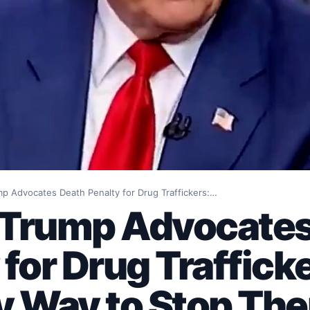
p Advocates Death Penalty for Drug Traffickers:…
 Trump Advocates
for Drug Trafficker
y Way to Stop Th