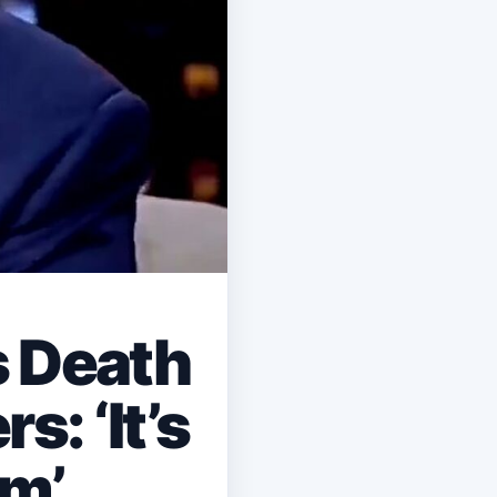
 Death
s: ‘It’s
em’