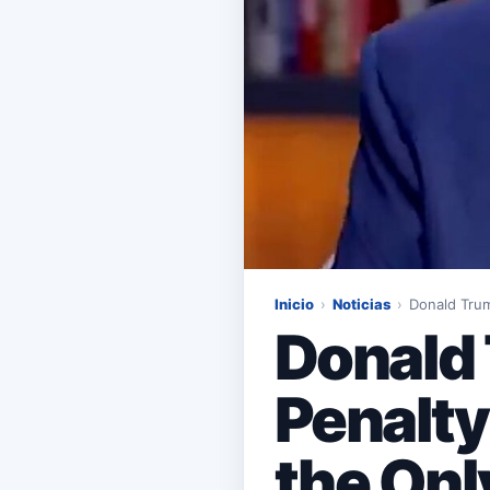
Inicio
›
Noticias
›
Donald Trum
Donald
Penalty 
the Onl