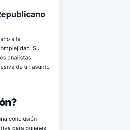
 Republicano
ano a la
complejidad. Su
os analistas
cesiva de un asunto
ión?
una conclusión
ctiva para quienes