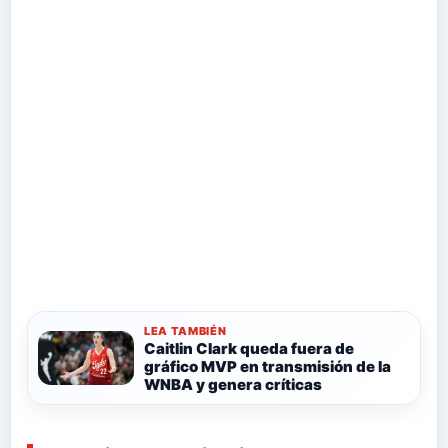
LEA TAMBIÉN
Caitlin Clark queda fuera de
gráfico MVP en transmisión de la
WNBA y genera críticas