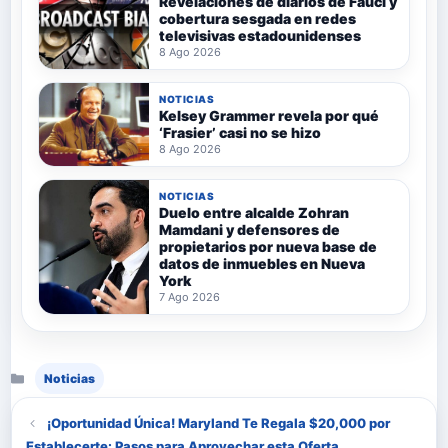
Revelaciones de diarios de Fauci y
cobertura sesgada en redes
televisivas estadounidenses
8 Ago 2026
NOTICIAS
Kelsey Grammer revela por qué
‘Frasier’ casi no se hizo
8 Ago 2026
NOTICIAS
Duelo entre alcalde Zohran
Mamdani y defensores de
propietarios por nueva base de
datos de inmuebles en Nueva
York
7 Ago 2026
Categorías
Noticias
¡Oportunidad Única! Maryland Te Regala $20,000 por
Establecerte: Pasos para Aprovechar esta Oferta